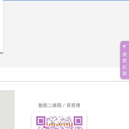
瀏
覽
記
錄
動態二維碼 / 頁頁傳