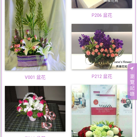
P206 盆花
瀏
P212 盆花
V001 盆花
覽
記
錄