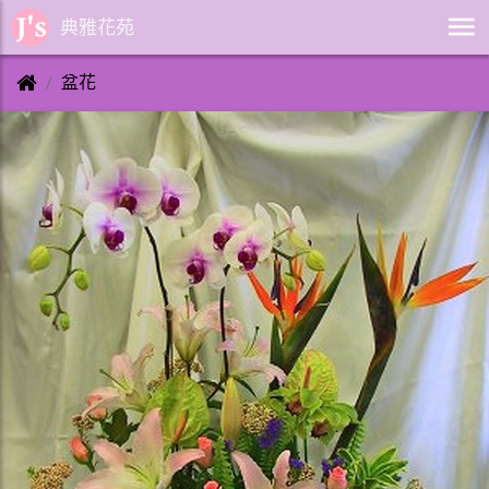
典雅花苑
盆花