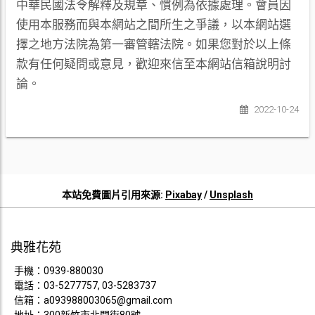
中華民國法令解釋及規章、慣例為依據處理。會員因
使用本服務而與本網站之間所生之爭議，以本網站選
擇之地方法院為第一審管轄法院。如果您對於以上條
款有任何疑問或意見，歡迎來信至本網站信箱說明討
論。
2022-10-24
本站免費圖片引用來源:
Pixabay
/
Unsplash
典雅花苑
手機：
0939-880030
電話：
03-5277757, 03-5283737
信箱：
a093988003065@gmail.com
地址：300新竹市北門街80號