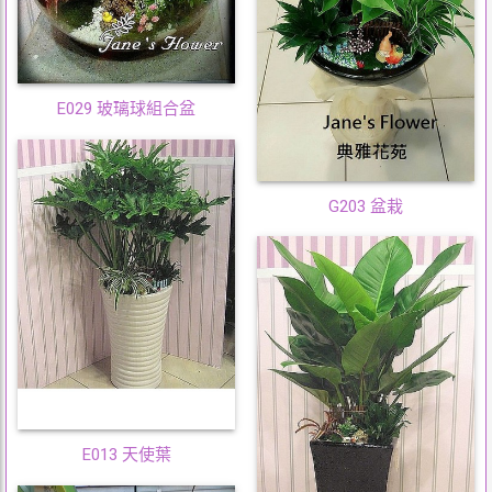
E029 玻璃球組合盆
G203 盆栽
E013 天使葉