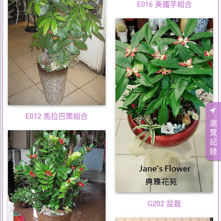
E016 美鐵芋組合
E012 馬拉巴栗組合
瀏
覽
記
錄
G202 盆栽