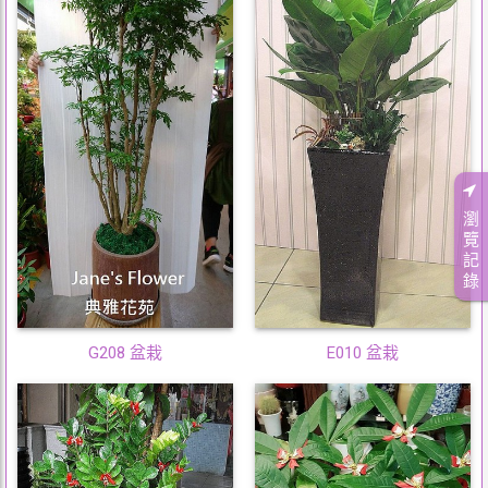
瀏
覽
記
錄
G208 盆栽
E010 盆栽