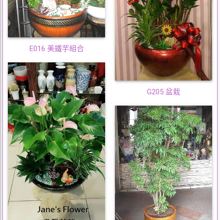
E016 美鐵芋組合
G205 盆栽