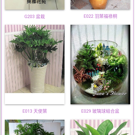
E022 羽葉福祿桐
G203 盆栽
E013 天使葉
E029 玻璃球組合盆