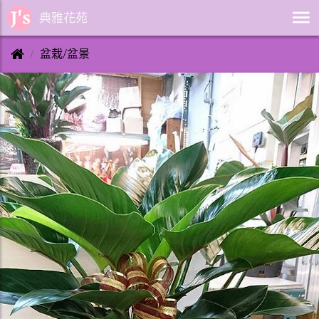
典雅花苑
盆栽/盆景