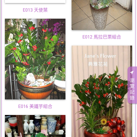
E013 天使葉
E012 馬拉巴栗組合
瀏
覽
記
錄
E016 美鐵芋組合