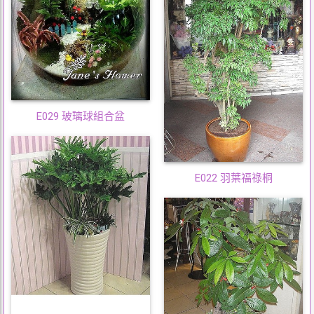
E029 玻璃球組合盆
E022 羽葉福祿桐